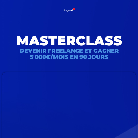
MASTERCLASS
DEVENIR FREELANCE ET GAGNER
5'000€/MOIS EN 90 JOURS