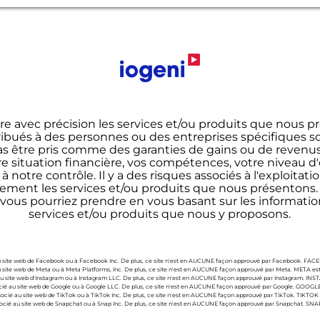
re avec précision les services et/ou produits que nous p
bués à des personnes ou des entreprises spécifiques so
être pris comme des garanties de gains ou de revenus. 
e situation financière, vos compétences, votre niveau d'e
notre contrôle. Il y a des risques associés à l'exploitatio
ment les services et/ou produits que nous présentons. 
vous pourriez prendre en vous basant sur les information
services et/ou produits que nous y proposons.
u site web de Facebook ou à Facebook Inc. De plus, ce site n'est en AUCUNE façon approuvé par Facebook. 
u site web de Meta ou à Meta Platforms, Inc. De plus, ce site n'est en AUCUNE façon approuvé par Meta. META e
au site web d'Instagram ou à Instagram LLC. De plus, ce site n'est en AUCUNE façon approuvé par Instagram. I
ocié au site web de Google ou à Google LLC. De plus, ce site n'est en AUCUNE façon approuvé par Google. GOO
socié au site web de TikTok ou à TikTok Inc. De plus, ce site n'est en AUCUNE façon approuvé par TikTok. TIKT
ocié au site web de Snapchat ou à Snap Inc. De plus, ce site n'est en AUCUNE façon approuvé par Snapchat. S