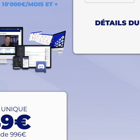
10'000€/MOIS ET +
DÉTAILS DU
 UNIQUE
49€
u de 996€