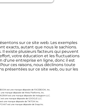
résentons sur ce site web. Les exemples
nt exacts, autant que nous le sachions.
Il existe plusieurs facteurs qui peuvent
ffort, votre éducation et les fluctuations
n d'une entreprise en ligne, donc il est
Pour ces raisons, nous déclinons toute
s présentées sur ce site web, ou sur les
FACEBOOK est une marque déposée de FACEBOOK, Inc.
st une marque déposée de Meta Platforms, Inc.
NSTAGRAM est une marque déposée de Instagram LLC.
GLE est une marque déposée de GOOGLE LLC.
OK est une marque déposée de TIKTOK Inc.
NAPCHAT est une marque déposée de Snap Inc.