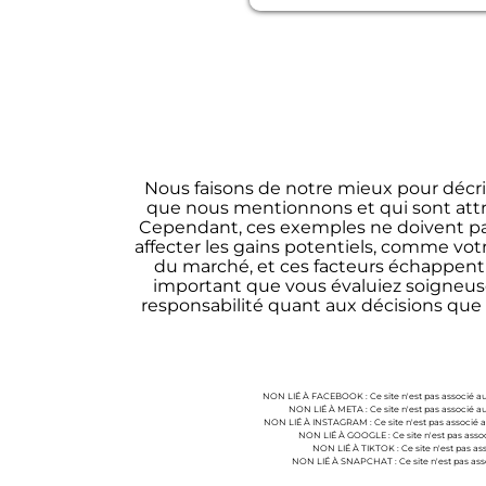
Nous faisons de notre mieux pour décri
que nous mentionnons et qui sont attri
Cependant, ces exemples ne doivent pas 
affecter les gains potentiels, comme votr
du marché, et ces facteurs échappent à 
important que vous évaluiez soigneuse
responsabilité quant aux décisions que 
NON LIÉ À FACEBOOK : Ce site n'est pas associé a
NON LIÉ À META : Ce site n'est pas associé a
NON LIÉ À INSTAGRAM : Ce site n'est pas associé 
NON LIÉ À GOOGLE : Ce site n'est pas ass
NON LIÉ À TIKTOK : Ce site n'est pas as
NON LIÉ À SNAPCHAT : Ce site n'est pas ass