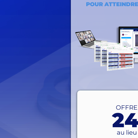
POUR ATTEINDRE 
OFFRE
2
au lie