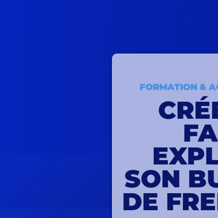
FORMATION & 
CRÉ
FA
EXP
SON B
DE FR