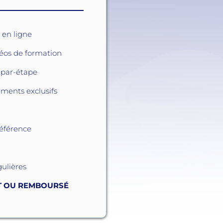
en ligne
déos de formation
par-étape
ments exclusifs
éférence
gulières
IT OU REMBOURSÉ