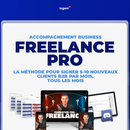
ACCOMPAGNEMENT BUSINESS
FREELANCE
PRO
LA MÉTHODE POUR SIGNER 5-10 NOUVEAUX
CLIENTS B2B PAR MOIS,
TOUS LES MOIS