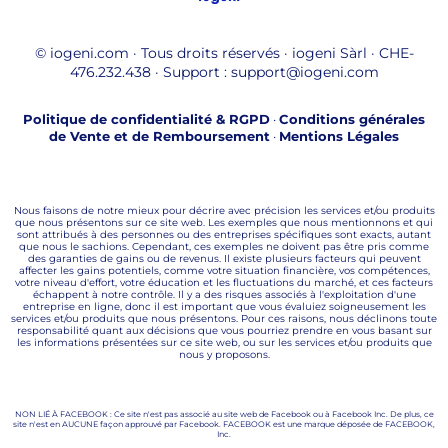
© iogeni.com · Tous droits réservés · iogeni Sàrl · CHE-
476.232.438 · Support : support@iogeni.com
Politique de confidentialité & RGPD
·
Conditions générales
de Vente et de Remboursement
·
Mentions Légales
Nous faisons de notre mieux pour décrire avec précision les services et/ou produits
que nous présentons sur ce site web. Les exemples que nous mentionnons et qui
sont attribués à des personnes ou des entreprises spécifiques sont exacts, autant
que nous le sachions. Cependant, ces exemples ne doivent pas être pris comme
des garanties de gains ou de revenus. Il existe plusieurs facteurs qui peuvent
affecter les gains potentiels, comme votre situation financière, vos compétences,
votre niveau d'effort, votre éducation et les fluctuations du marché, et ces facteurs
échappent à notre contrôle. Il y a des risques associés à l'exploitation d'une
entreprise en ligne, donc il est important que vous évaluiez soigneusement les
services et/ou produits que nous présentons. Pour ces raisons, nous déclinons toute
responsabilité quant aux décisions que vous pourriez prendre en vous basant sur
les informations présentées sur ce site web, ou sur les services et/ou produits que
nous y proposons.
NON LIÉ À FACEBOOK : Ce site n'est pas associé au site web de Facebook ou à Facebook Inc. De plus, ce
site n'est en AUCUNE façon approuvé par Facebook. FACEBOOK est une marque déposée de FACEBOOK,
Inc.