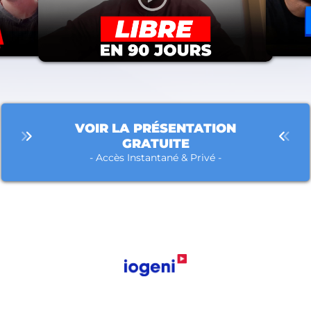
VOIR LA PRÉSENTATION
GRATUITE
- Accès Instantané & Privé -