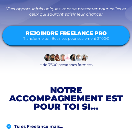
"Des opportunités uniques vont se présenter pour celles et
ceux qui sauront saisir leur chance."
REJOINDRE FREELANCE PRO
Transforme ton Business pour seulement 2'100€
+ de 3'500 personnes formées
NOTRE
ACCOMPAGNEMENT EST
POUR TOI SI...
Tu es Freelance mais...