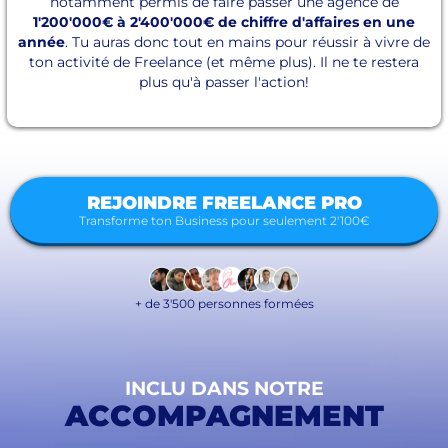
notamment permis de faire passer une agence de
1'200'000€ à 2'400'000€ de chiffre d'affaires en une
année
. Tu auras donc tout en mains pour réussir à vivre de
ton activité de Freelance (et même plus). Il ne te restera
plus qu'à passer l'action!
REJOINDRE FREELANCE PRO
Transforme ton Business pour seulement 2'100€
+ de 3'500 personnes formées
INCLU DANS NOTRE
ACCOMPAGNEMENT