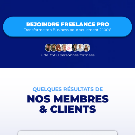
REJOINDRE FREELANCE PRO
Transforme ton Business pour seulement 2'100€
+ de 3'500 personnes formées
QUELQUES RÉSULTATS DE
NOS MEMBRES
& CLIENTS